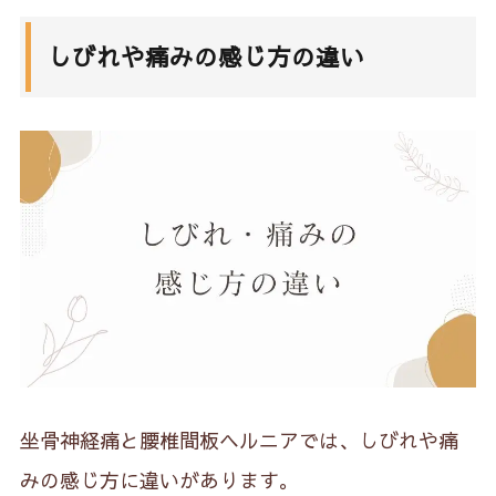
2.
年齢による違い
しびれや痛みの感じ方の違い
3.
寝て脚を上げる
4.
楽になる姿勢
5.
見分けるポイントの補足
6.
坐骨神経痛の対処法
6-1.
坐骨で座る
6-2.
腰伸ばし運動
6-3.
ハイハイ運動
坐骨神経痛と腰椎間板ヘルニアでは、しびれや痛
7.
坐骨神経痛で気をつけること
みの感じ方に違いがあります。