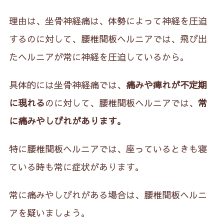
7-1.
座り方
理由は、坐骨神経痛は、体勢によって神経を圧迫
7-2.
過度の安静
するのに対して、腰椎間板ヘルニアでは、飛び出
8.
よくある質問（Q&A）
たヘルニアが常に神経を圧迫しているから。
9.
坐骨神経痛と腰椎間板ヘルニアの違いは？
具体的には坐骨神経痛では、
痛みや痺れが不定期
（まとめ）
に現れる
のに対して、腰椎間板ヘルニアでは、
常
に痛みやしびれがあります。
特に腰椎間板ヘルニアでは、座っているときも寝
ている時も常に症状があります。
常に痛みやしびれがある場合は、腰椎間板ヘルニ
アを疑いましょう。