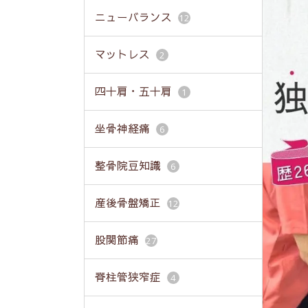
ニューバランス
12
マットレス
2
四十肩・五十肩
1
坐骨神経痛
6
整骨院豆知識
6
産後骨盤矯正
12
股関節痛
27
脊柱管狭窄症
4